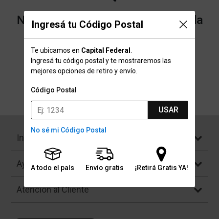
No encontramos resultados para la
Ingresá tu Código Postal
categoría "Hush Puppies" que
Te ubicamos en
Capital Federal
.
buscaste.
Ingresá tu código postal y te mostraremos las
mejores opciones de retiro y envío.
Código Postal
Volver a la página de inicio
USAR
No sé mi Código Postal
Institucional
Ayuda
A todo el país
Envío gratis
¡Retirá Gratis YA!
Atención al Cliente