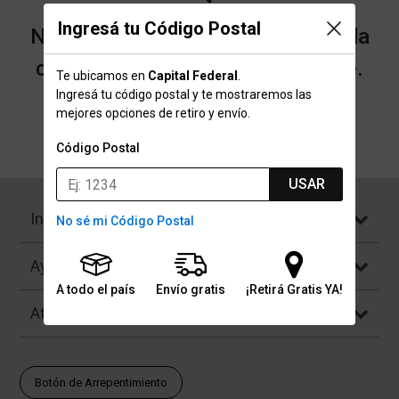
Ingresá tu Código Postal
No encontramos resultados para la
categoría "Humms" que buscaste.
Te ubicamos en
Capital Federal
.
Ingresá tu código postal y te mostraremos las
mejores opciones de retiro y envío.
Volver a la página de inicio
Código Postal
USAR
Institucional
No sé mi Código Postal
Ayuda
A todo el país
Envío gratis
¡Retirá Gratis YA!
Atención al Cliente
Botón de Arrepentimiento