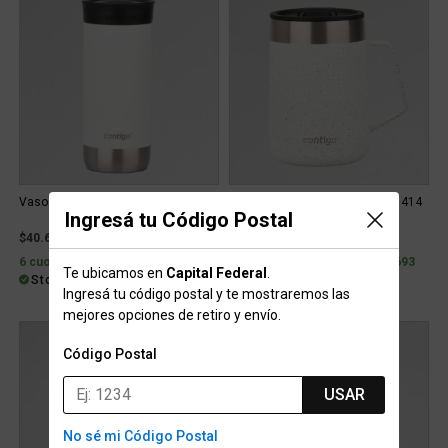
Vaso Contigo Huron 2.0 473 Ml
Taza Contigo Streeterville Mug 414
Ingresá tu Código Postal
ml
$40.699
$48.499
6 cuotas con interés de $8.973
6 cuotas con interés de $10.693
Te ubicamos en
Capital Federal
.
Stock para retiro/envío
Stock para retiro/envío
Ingresá tu código postal y te mostraremos las
mejores opciones de retiro y envío.
Código Postal
USAR
No sé mi Código Postal