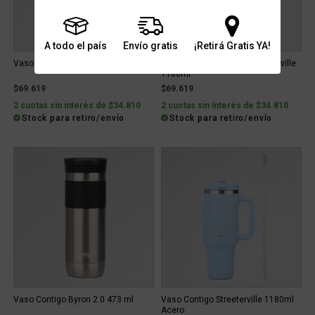
A todo el país
Envío gratis
¡Retirá Gratis YA!
Vaso Contigo Streeterville 1180ml
Vaso Outdoor Contigo Streeterville
1180ml
$69.619
$69.619
2 cuotas sin interés de $34.810
2 cuotas sin interés de $34.810
Stock para retiro/envío
Stock para retiro/envío
Vaso Contigo Byron 2.0 473 ml
Vaso Contigo Streeterville 1180ml
Acero