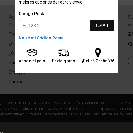
mejores opciones de retiro y envío.
Código Postal
Ayuda
Redes Sociales
Ce
Condiciones de pago
Facebook
USAR
Preguntas Frecuentes
Instagram
No sé mi Código Postal
¿Cómo comprar?
¿Cómo medir tu talle?
A todo el país
Envío gratis
¡Retirá Gratis YA!
Sucursales
Entregas
Cambios
r, TODOS LOS DERECHOS RESERVADOS. Las fotos contenidas en este site, el log
ares. Está prohibida la reproducción total o parcial, sin la expresa autorización
on domicilio en Autopista Panamericana KM 25,6 - Don Torcuato de la Provincia
es