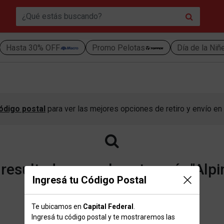
Hasta 30% OFF
Promo Pelotas
Día de la Niñ
ódigo postal
para ver las mejores opciones de retiro y envío en 
esultados para la categoría "Alpi
Ingresá tu Código Postal
Te ubicamos en
Capital Federal
.
Volver a la página de inicio
Ingresá tu código postal y te mostraremos las