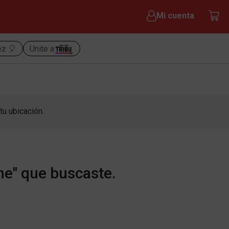
Mi cuenta
ez 🎈
Unite a
tu ubicación.
ne" que buscaste.