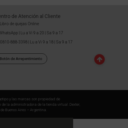
ntro de Atención al Cliente
Libro de quejas Online
WhatsApp | Lu a Vi 9 a 20 | Sa 9 a 17
0810-888-3398 | Lu a Vi 9 a 18 | Sa 9 a 17
Botón de Arrepentimiento
otipo y las marcas son propiedad de
 de la administradora de la tienda virtual. Dexter,
 de Buenos Aires – Argentina.