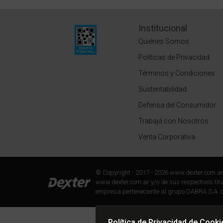
Institucional
Quiénes Somos
Políticas de Privacidad
Términos y Condiciones
Sustentabilidad
Defensa del Consumidor
Trabajá con Nosotros
Venta Corporativa
© Copyright - 2017 - 2026 www.dexter.com.a
www.dexter.com.ar y/o de sus respectivos titul
empresa perteneciente al grupo DABRA S.A. c
Política de Privacidad de Cooki