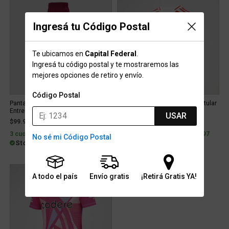
Ingresá tu Código Postal
Te ubicamos en
Capital Federal
.
Ingresá tu código postal y te mostraremos las
mejores opciones de retiro y envío.
Código Postal
Pantalón adidas River Plate
Camiseta River Plate adidas Titular
Entrenamiento 24 25 Infantil
24 25 Niño
USAR
$99.999
$107.691
3 cuotas sin interés de $33.333
3 cuotas sin interés de $35.897
No sé mi Código Postal
Stock para envío
Stock para envío
A todo el país
Envío gratis
¡Retirá Gratis YA!