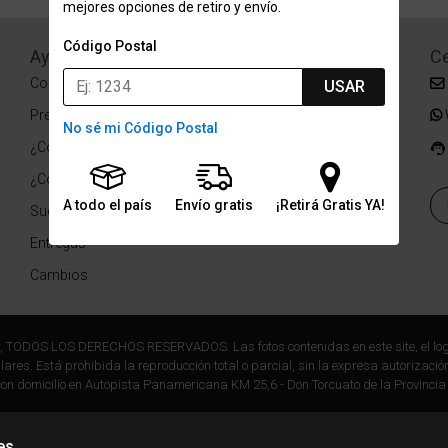
mejores opciones de retiro y envío.
Código Postal
Ayuda
Redes Sociales
Ce
Condiciones de pago
Facebook
USAR
Preguntas Frecuentes
Instagram
No sé mi Código Postal
¿Cómo comprar?
¿Cómo medir tu talle?
A todo el país
Envío gratis
¡Retirá Gratis YA!
Sucursales
Entregas
Cambios
r, TODOS LOS DERECHOS RESERVADOS. Las fotos contenidas en este site, el log
ares. Está prohibida la reproducción total o parcial, sin la expresa autorización
on domicilio en Autopista Panamericana KM 25,6 - Don Torcuato de la Provincia
es