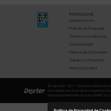
Institucional
Quiénes Somos
Políticas de Privacidad
Términos y Condiciones
Sustentabilidad
Defensa del Consumidor
Trabajá con Nosotros
Venta Corporativa
© Copyright - 2017 - 2026 www.dexter.com.a
www.dexter.com.ar y/o de sus respectivos titul
empresa perteneciente al grupo DABRA S.A. c
Política de Privacidad de Cooki