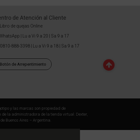
ntro de Atención al Cliente
Libro de quejas Online
WhatsApp | Lu a Vi 9 a 20 | Sa 9 a 17
0810-888-3398 | Lu a Vi 9 a 18 | Sa 9 a 17
Botón de Arrepentimiento
otipo y las marcas son propiedad de
 de la administradora de la tienda virtual. Dexter,
 de Buenos Aires – Argentina.