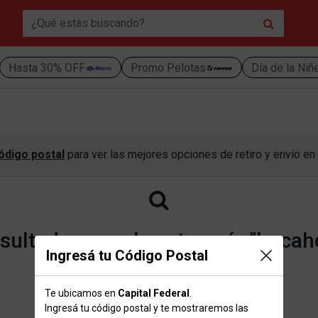
Hasta 30% OFF
Promo Pelotas
Día de la Niñ
ódigo postal
para ver las mejores opciones de retiro y envío en 
ultados para la categoría "boca
Ingresá tu Código Postal
Te ubicamos en
Capital Federal
.
Volver a la página de inicio
Ingresá tu código postal y te mostraremos las