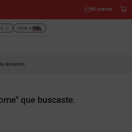
Mi cuenta
ez 🎈
Unite a
tu ubicación.
home" que buscaste.