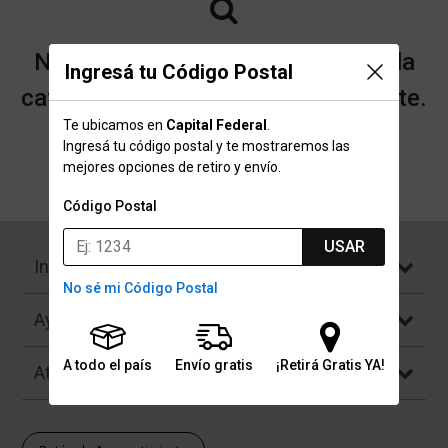
No encontramos resultados para la
Ingresá tu Código Postal
categoría "Remerones" que buscaste.
Te ubicamos en
Capital Federal
.
Ingresá tu código postal y te mostraremos las
mejores opciones de retiro y envío.
Volver a la página de inicio
Código Postal
USAR
Institucional
No sé mi Código Postal
Ayuda
A todo el país
Envío gratis
¡Retirá Gratis YA!
Atención al Cliente