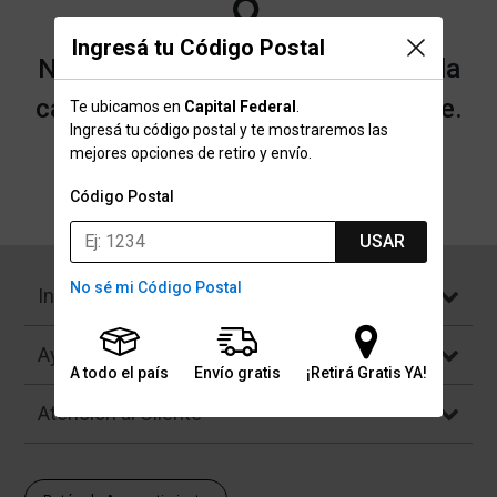
Ingresá tu Código Postal
No encontramos resultados para la
categoría "Chombas" que buscaste.
Te ubicamos en
Capital Federal
.
Ingresá tu código postal y te mostraremos las
mejores opciones de retiro y envío.
Volver a la página de inicio
Código Postal
USAR
No sé mi Código Postal
Institucional
Ayuda
A todo el país
Envío gratis
¡Retirá Gratis YA!
Atención al Cliente