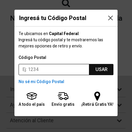
No encontramos resultados para la
Ingresá tu Código Postal
categoría "Camperones" que
Te ubicamos en
Capital Federal
.
buscaste.
Ingresá tu código postal y te mostraremos las
mejores opciones de retiro y envío.
Código Postal
Volver a la página de inicio
USAR
No sé mi Código Postal
Institucional
Ayuda
A todo el país
Envío gratis
¡Retirá Gratis YA!
Atención al Cliente