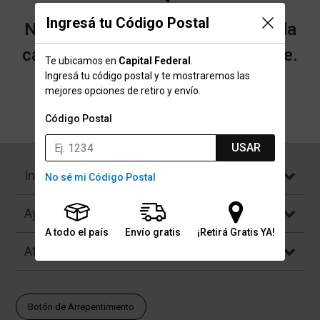
Ingresá tu Código Postal
No encontramos resultados para la
categoría "Pecheras" que buscaste.
Te ubicamos en
Capital Federal
.
Ingresá tu código postal y te mostraremos las
mejores opciones de retiro y envío.
Volver a la página de inicio
Código Postal
USAR
Institucional
No sé mi Código Postal
Ayuda
A todo el país
Envío gratis
¡Retirá Gratis YA!
Atención al Cliente
Botón de Arrepentimiento