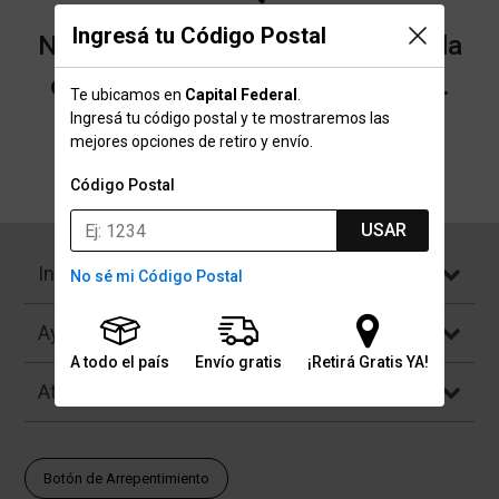
Ingresá tu Código Postal
No encontramos resultados para la
categoría "Skates" que buscaste.
Te ubicamos en
Capital Federal
.
Ingresá tu código postal y te mostraremos las
mejores opciones de retiro y envío.
Volver a la página de inicio
Código Postal
USAR
Institucional
No sé mi Código Postal
Ayuda
A todo el país
Envío gratis
¡Retirá Gratis YA!
Atención al Cliente
Botón de Arrepentimiento