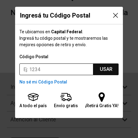
No encontramos resultados para la
Ingresá tu Código Postal
categoría "Shot Contester" que
Te ubicamos en
Capital Federal
.
buscaste.
Ingresá tu código postal y te mostraremos las
mejores opciones de retiro y envío.
Código Postal
Volver a la página de inicio
USAR
No sé mi Código Postal
Institucional
Ayuda
A todo el país
Envío gratis
¡Retirá Gratis YA!
Atención al Cliente