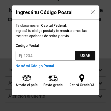
No encontramos resultados para la
Ingresá tu Código Postal
categoría "Rebotadores de Pelotas"
Te ubicamos en
Capital Federal
.
que buscaste.
Ingresá tu código postal y te mostraremos las
mejores opciones de retiro y envío.
Código Postal
Volver a la página de inicio
USAR
No sé mi Código Postal
Institucional
Ayuda
A todo el país
Envío gratis
¡Retirá Gratis YA!
Atención al Cliente