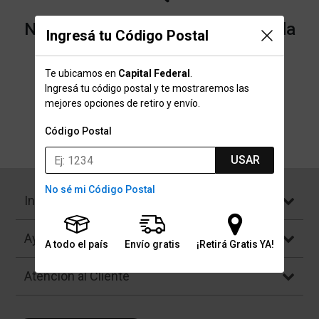
No encontramos resultados para la
Ingresá tu Código Postal
categoría "Raqueteros" que
Te ubicamos en
Capital Federal
.
buscaste.
Ingresá tu código postal y te mostraremos las
mejores opciones de retiro y envío.
Código Postal
Volver a la página de inicio
USAR
No sé mi Código Postal
Institucional
Ayuda
A todo el país
Envío gratis
¡Retirá Gratis YA!
Atención al Cliente