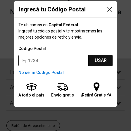
Ingresá tu Código Postal
No encontramos resultados para la
categoría "Racks" que buscaste.
Te ubicamos en
Capital Federal
.
Ingresá tu código postal y te mostraremos las
mejores opciones de retiro y envío.
Volver a la página de inicio
Código Postal
USAR
Institucional
No sé mi Código Postal
Ayuda
A todo el país
Envío gratis
¡Retirá Gratis YA!
Atención al Cliente
Botón de Arrepentimiento