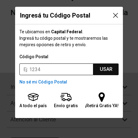
No encontramos resultados para la
Ingresá tu Código Postal
categoría "Pinzas nasales" que
Te ubicamos en
Capital Federal
.
buscaste.
Ingresá tu código postal y te mostraremos las
mejores opciones de retiro y envío.
Código Postal
Volver a la página de inicio
USAR
No sé mi Código Postal
Institucional
Ayuda
A todo el país
Envío gratis
¡Retirá Gratis YA!
Atención al Cliente