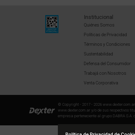
Institucional
Quiénes Somos
Políticas de Privacidad
Términos y Condiciones
Sustentabilidad
Defensa del Consumidor
Trabajá con Nosotros
Venta Corporativa
© Copyright - 2017 - 2026 www.dexter.com.a
www.dexter.com.ar y/o de sus respectivos titul
empresa perteneciente al grupo DABRA S.A. c
Política de Privacidad de Cooki