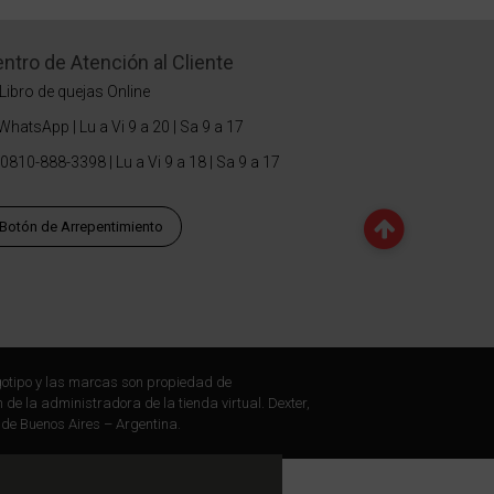
ntro de Atención al Cliente
Libro de quejas Online
WhatsApp | Lu a Vi 9 a 20 | Sa 9 a 17
0810-888-3398 | Lu a Vi 9 a 18 | Sa 9 a 17
Botón de Arrepentimiento
otipo y las marcas son propiedad de
 de la administradora de la tienda virtual. Dexter,
 de Buenos Aires – Argentina.