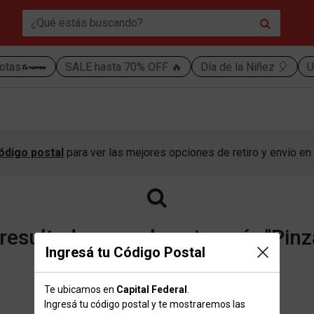
otas
SALE hasta 70% OFF 🔥
Día de la Niñez 🎈
U
ódigo postal
para ver las mejores opciones de retiro y envío en 
esultados para la categoría "Pinz
Ingresá tu Código Postal
Te ubicamos en
Capital Federal
.
Volver a la página de inicio
Ingresá tu código postal y te mostraremos las