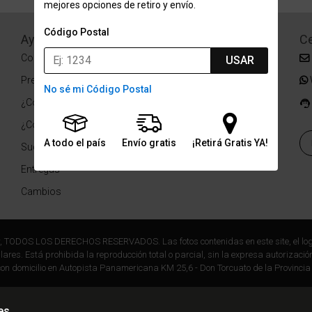
mejores opciones de retiro y envío.
Código Postal
Ayuda
Redes Sociales
Ce
Condiciones de pago
Facebook
USAR
Preguntas Frecuentes
Instagram
No sé mi Código Postal
¿Cómo comprar?
¿Cómo medir tu talle?
A todo el país
Envío gratis
¡Retirá Gratis YA!
Sucursales
Entregas
Cambios
r, TODOS LOS DERECHOS RESERVADOS. Las fotos contenidas en este site, el log
ares. Está prohibida la reproducción total o parcial, sin la expresa autorización
on domicilio en Autopista Panamericana KM 25,6 - Don Torcuato de la Provincia
es