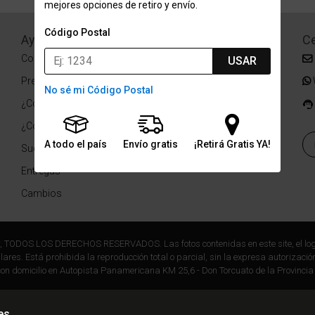
mejores opciones de retiro y envío.
Código Postal
Ayuda
Redes Sociales
Ce
Condiciones de pago
Facebook
USAR
Preguntas Frecuentes
Instagram
No sé mi Código Postal
¿Cómo comprar?
¿Cómo medir tu talle?
A todo el país
Envío gratis
¡Retirá Gratis YA!
Sucursales
Entregas
Cambios
r, TODOS LOS DERECHOS RESERVADOS. Las fotos contenidas en este site, el log
ares. Está prohibida la reproducción total o parcial, sin la expresa autorización
on domicilio en Autopista Panamericana KM 25,6 - Don Torcuato de la Provincia
es