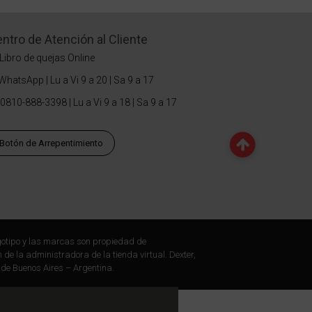
ntro de Atención al Cliente
Libro de quejas Online
WhatsApp | Lu a Vi 9 a 20 | Sa 9 a 17
0810-888-3398 | Lu a Vi 9 a 18 | Sa 9 a 17
Botón de Arrepentimiento
otipo y las marcas son propiedad de
 de la administradora de la tienda virtual. Dexter,
 de Buenos Aires – Argentina.