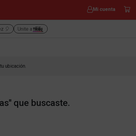
Mi cuenta
ez 🎈
Unite a
tu ubicación.
as" que buscaste.