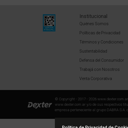
Institucional
Quiénes Somos
Políticas de Privacidad
Términos y Condiciones
Sustentabilidad
Defensa del Consumidor
Trabajá con Nosotros
Venta Corporativa
© Copyright - 2017 - 2026 www.dexter.com.a
www.dexter.com.ar y/o de sus respectivos titul
empresa perteneciente al grupo DABRA S.A. c
Política de Privacidad de Cooki