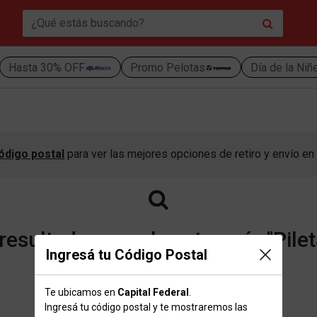
Hasta 30% OFF
Promo Pelotas
Día de la Niñ
ódigo postal
para ver las mejores opciones de retiro y envío en 
esultados para la categoría "Pilet
Ingresá tu Código Postal
Te ubicamos en
Capital Federal
.
Volver a la página de inicio
Ingresá tu código postal y te mostraremos las