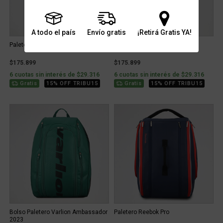
A todo el país
Envío gratis
¡Retirá Gratis YA!
Paletero Tenis Joma Pro 713
Paletero Tenis Joma Pro 106
$175.899
$175.899
6 cuotas sin interés de $29.316
6 cuotas sin interés de $29.316
Gratis
15% OFF TRIBU15
Gratis
15% OFF TRIBU15
Bolso Paletero Varlion Ambassador
Paletero Reebok Pro
2023