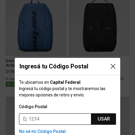
Bolso Paletero Pádel Varlion
Paletero Tenis Atomik On Flux
Ingresá tu Código Postal
Ambassador 2023 46 L
$175.999
$139.899
6 cuotas sin interés de $29.333
3 cuotas sin interés de $46.633
Te ubicamos en
Capital Federal
.
Gratis
15% OFF TRIBU15
15% OFF TRIBU15
Ingresá tu código postal y te mostraremos las
mejores opciones de retiro y envío.
Código Postal
USAR
No sé mi Código Postal