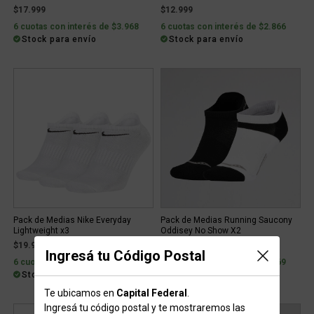
$17.999
$12.999
6 cuotas con interés de $3.968
6 cuotas con interés de $2.866
Stock para envío
Stock para envío
Pack de Medias Nike Everyday
Pack de Medias Running Saucony
Lightweight x3
Oddisey No Show X2
$19.999
$8.929
Ingresá tu Código Postal
6 cuotas con interés de $4.409
6 cuotas con interés de $1.969
Stock para envío
Stock para envío
Te ubicamos en
Capital Federal
.
Ingresá tu código postal y te mostraremos las