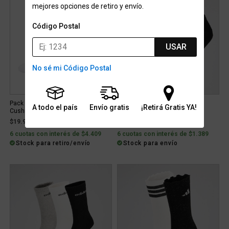
mejores opciones de retiro y envío.
Código Postal
USAR
No sé mi Código Postal
Pack de Medias Nike Everyday
Medias Set Sport Easy Check
A todo el país
Envío gratis
¡Retirá Gratis YA!
Cushion Ankle
Hombre
$19.999
$6.299
6 cuotas con interés de $4.409
6 cuotas con interés de $1.389
Stock para retiro/envío
Stock para envío