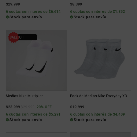
$29.999
$8.399
6 cuotas con interés de $6.614
6 cuotas con interés de $1.852
Stock para envío
Stock para envío
20% OFF
Medias Nike Multiplier
Pack de Medias Nike Everyday X3
Price reduced from
to
$23.999
$29.999
20% OFF
$19.999
6 cuotas con interés de $5.291
6 cuotas con interés de $4.409
Stock para envío
Stock para envío