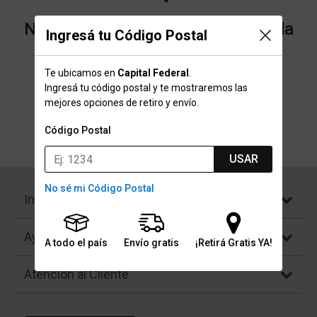
No encontramos resultados para la
Ingresá tu Código Postal
categoría "Mini trampolines" que
Te ubicamos en
Capital Federal
.
buscaste.
Ingresá tu código postal y te mostraremos las
mejores opciones de retiro y envío.
Código Postal
Volver a la página de inicio
USAR
No sé mi Código Postal
Institucional
Ayuda
A todo el país
Envío gratis
¡Retirá Gratis YA!
Atención al Cliente