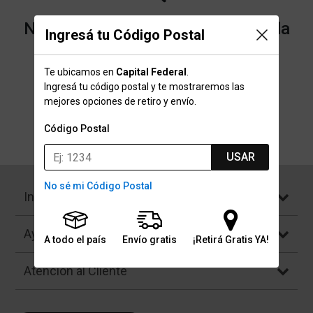
No encontramos resultados para la
Ingresá tu Código Postal
categoría "Mancuernas 1kg" que
Te ubicamos en
Capital Federal
.
buscaste.
Ingresá tu código postal y te mostraremos las
mejores opciones de retiro y envío.
Código Postal
Volver a la página de inicio
USAR
No sé mi Código Postal
Institucional
Ayuda
A todo el país
Envío gratis
¡Retirá Gratis YA!
Atención al Cliente