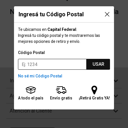
No encontramos resultados para la
Ingresá tu Código Postal
categoría "Mancuernas" que
Te ubicamos en
Capital Federal
.
buscaste.
Ingresá tu código postal y te mostraremos las
mejores opciones de retiro y envío.
Código Postal
Volver a la página de inicio
USAR
No sé mi Código Postal
Institucional
Ayuda
A todo el país
Envío gratis
¡Retirá Gratis YA!
Atención al Cliente