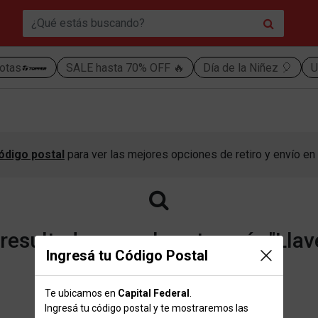
otas
SALE hasta 70% OFF 🔥
Día de la Niñez 🎈
U
ódigo postal
para ver las mejores opciones de retiro y envío en 
esultados para la categoría "Llav
Ingresá tu Código Postal
Te ubicamos en
Capital Federal
.
Volver a la página de inicio
Ingresá tu código postal y te mostraremos las