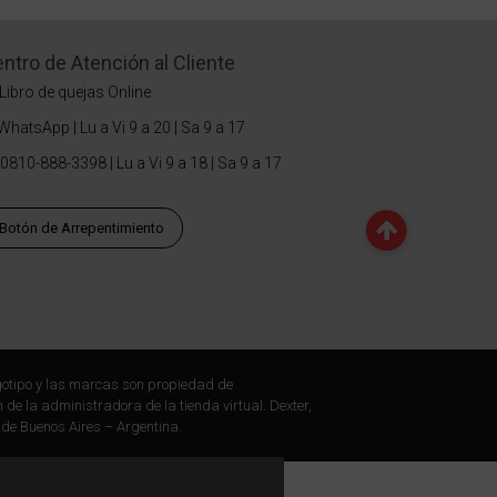
ntro de Atención al Cliente
Libro de quejas Online
WhatsApp | Lu a Vi 9 a 20 | Sa 9 a 17
0810-888-3398 | Lu a Vi 9 a 18 | Sa 9 a 17
Botón de Arrepentimiento
otipo y las marcas son propiedad de
 de la administradora de la tienda virtual. Dexter,
 de Buenos Aires – Argentina.