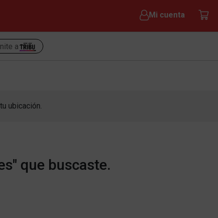
Mi cuenta
nite a
tu ubicación.
es" que buscaste.