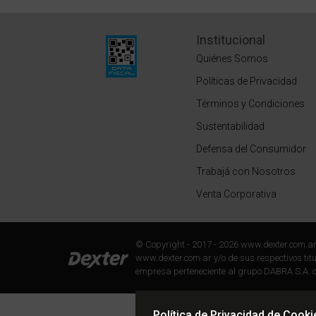
Institucional
Quiénes Somos
Políticas de Privacidad
Términos y Condiciones
Sustentabilidad
Defensa del Consumidor
Trabajá con Nosotros
Venta Corporativa
© Copyright - 2017 - 2026 www.dexter.com.a
www.dexter.com.ar y/o de sus respectivos titul
empresa perteneciente al grupo DABRA S.A. c
Política de Privacidad de Cooki