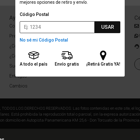
mejores opciones de retiro y envío.
Código Postal
Ayuda
Redes Sociales
Ce
Condiciones de pago
Facebook
USAR
Preguntas Frecuentes
Instagram
No sé mi Código Postal
¿Cómo comprar?
¿Cómo medir tu talle?
A todo el país
Envío gratis
¡Retirá Gratis YA!
Sucursales
Entregas
Cambios
r, TODOS LOS DERECHOS RESERVADOS. Las fotos contenidas en este site, el log
ares. Está prohibida la reproducción total o parcial, sin la expresa autorización
on domicilio en Autopista Panamericana KM 25,6 - Don Torcuato de la Provincia
es