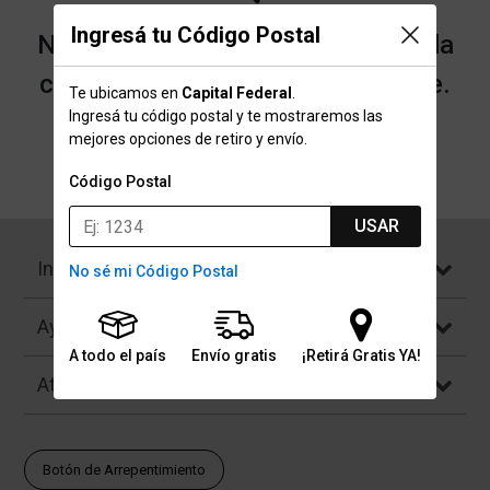
Ingresá tu Código Postal
No encontramos resultados para la
categoría "Llaveros" que buscaste.
Te ubicamos en
Capital Federal
.
Ingresá tu código postal y te mostraremos las
mejores opciones de retiro y envío.
Volver a la página de inicio
Código Postal
USAR
Institucional
No sé mi Código Postal
Ayuda
A todo el país
Envío gratis
¡Retirá Gratis YA!
Atención al Cliente
Botón de Arrepentimiento