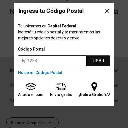
Ingresá tu Código Postal
No encontramos resultados para la
categoría "Hielos" que buscaste.
Te ubicamos en
Capital Federal
.
Ingresá tu código postal y te mostraremos las
mejores opciones de retiro y envío.
Volver a la página de inicio
Código Postal
USAR
Institucional
No sé mi Código Postal
Ayuda
A todo el país
Envío gratis
¡Retirá Gratis YA!
Atención al Cliente
Botón de Arrepentimiento