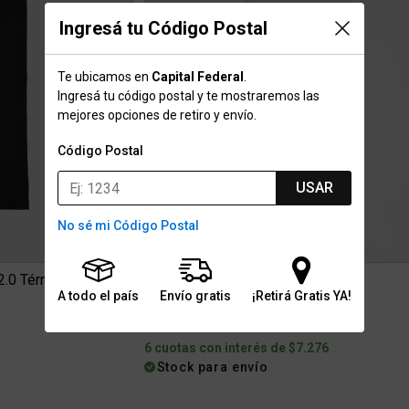
Ingresá tu Código Postal
Te ubicamos en
Capital Federal
.
Ingresá tu código postal y te mostraremos las
mejores opciones de retiro y envío.
Código Postal
USAR
No sé mi Código Postal
2.0 Térmico
Gorra Puma Hyrox Multiscarf
A todo el país
Envío gratis
¡Retirá Gratis YA!
$32.999
4
6 cuotas con interés de $7.276
Stock para envío