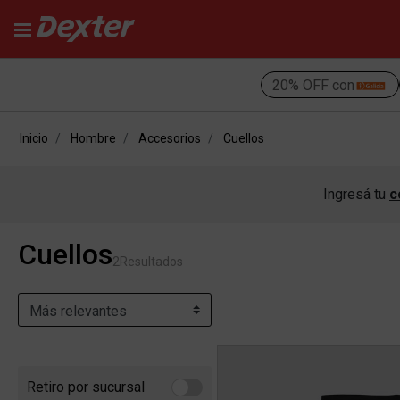
20% OFF con
Inicio
Hombre
Accesorios
Cuellos
Ingresá tu
c
Cuellos
2
Resultados
Retiro por sucursal
Refine by Retiro por sucursal: Retiro por sucursal