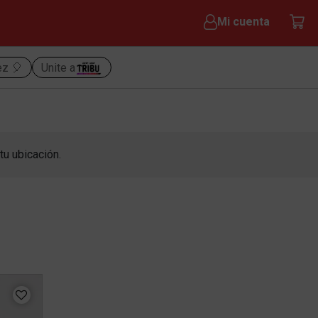
Mi cuenta
ez 🎈
Unite a
tu ubicación.