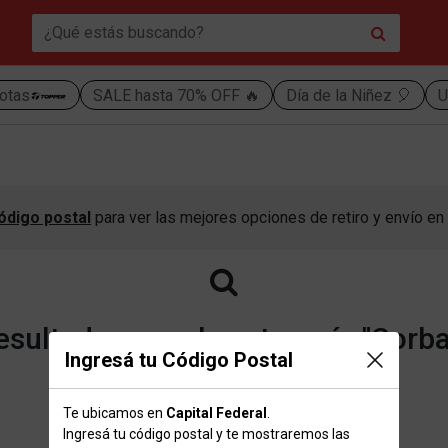
otas
SALE hasta 70% OFF 🔥
Día de la Niñez 🎈
U
ódigo postal
para ver las mejores opciones de retiro y envío en 
sultados para la categoría "Corba
Ingresá tu Código Postal
Te ubicamos en
Capital Federal
.
Volver a la página de inicio
Ingresá tu código postal y te mostraremos las