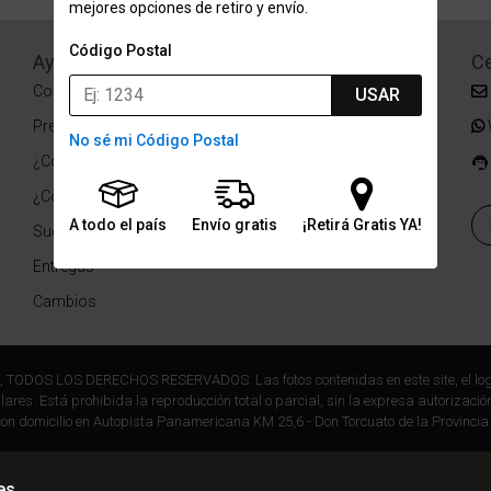
mejores opciones de retiro y envío.
Código Postal
Ayuda
Redes Sociales
Ce
Condiciones de pago
Facebook
USAR
Preguntas Frecuentes
Instagram
No sé mi Código Postal
¿Cómo comprar?
¿Cómo medir tu talle?
A todo el país
Envío gratis
¡Retirá Gratis YA!
Sucursales
Entregas
Cambios
r, TODOS LOS DERECHOS RESERVADOS. Las fotos contenidas en este site, el log
ares. Está prohibida la reproducción total o parcial, sin la expresa autorización
on domicilio en Autopista Panamericana KM 25,6 - Don Torcuato de la Provincia
es