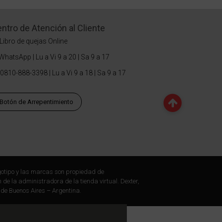
ntro de Atención al Cliente
Libro de quejas Online
WhatsApp | Lu a Vi 9 a 20 | Sa 9 a 17
0810-888-3398 | Lu a Vi 9 a 18 | Sa 9 a 17
Botón de Arrepentimiento
otipo y las marcas son propiedad de
 de la administradora de la tienda virtual. Dexter,
 de Buenos Aires – Argentina.