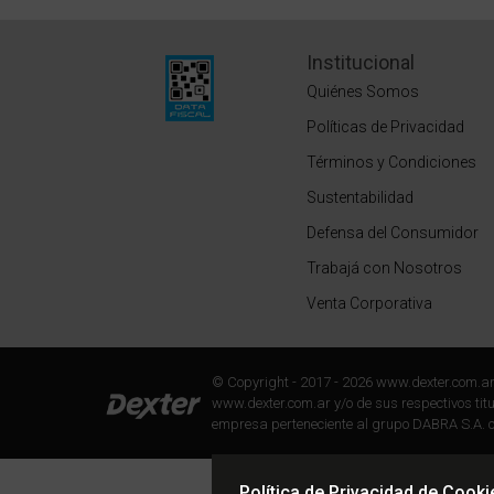
Institucional
Quiénes Somos
Políticas de Privacidad
Términos y Condiciones
Sustentabilidad
Defensa del Consumidor
Trabajá con Nosotros
Venta Corporativa
© Copyright - 2017 - 2026 www.dexter.com.a
www.dexter.com.ar y/o de sus respectivos titul
empresa perteneciente al grupo DABRA S.A. c
Política de Privacidad de Cooki