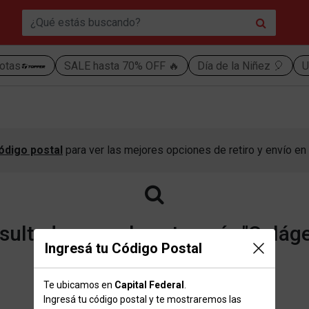
otas
SALE hasta 70% OFF 🔥
Día de la Niñez 🎈
U
ódigo postal
para ver las mejores opciones de retiro y envío en 
ultados para la categoría "Colág
Ingresá tu Código Postal
Te ubicamos en
Capital Federal
.
Volver a la página de inicio
Ingresá tu código postal y te mostraremos las