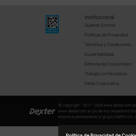
Institucional
Quiénes Somos
Políticas de Privacidad
Términos y Condiciones
Sustentabilidad
Defensa del Consumidor
Trabajá con Nosotros
Venta Corporativa
© Copyright - 2017 - 2026 www.dexter.com.a
www.dexter.com.ar y/o de sus respectivos titul
empresa perteneciente al grupo DABRA S.A. c
Política de Privacidad de Cooki