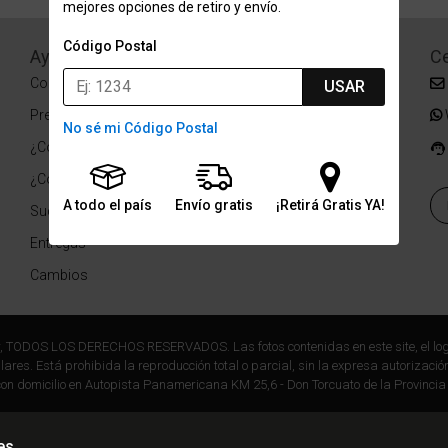
mejores opciones de retiro y envío.
Código Postal
Ayuda
Redes Sociales
Ce
Condiciones de pago
Facebook
USAR
Preguntas Frecuentes
Instagram
No sé mi Código Postal
¿Cómo comprar?
¿Cómo medir tu talle?
A todo el país
Envío gratis
¡Retirá Gratis YA!
Sucursales
Entregas
Cambios
r, TODOS LOS DERECHOS RESERVADOS. Las fotos contenidas en este site, el log
ares. Está prohibida la reproducción total o parcial, sin la expresa autorización
on domicilio en Autopista Panamericana KM 25,6 - Don Torcuato de la Provincia
es