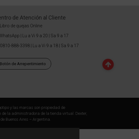
ntro de Atención al Cliente
Libro de quejas Online
WhatsApp | Lu a Vi 9 a 20 | Sa 9 a 17
0810-888-3398 | Lu a Vi 9 a 18 | Sa 9 a 17
Botón de Arrepentimiento
otipo y las marcas son propiedad de
 de la administradora de la tienda virtual. Dexter,
 de Buenos Aires – Argentina.