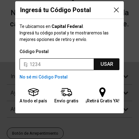
Ingresá tu Código Postal
No encontramos resultados para la
categoría "Chalecos" que buscaste.
Te ubicamos en
Capital Federal
.
Ingresá tu código postal y te mostraremos las
mejores opciones de retiro y envío.
Volver a la página de inicio
Código Postal
USAR
Institucional
No sé mi Código Postal
Ayuda
A todo el país
Envío gratis
¡Retirá Gratis YA!
Atención al Cliente
Botón de Arrepentimiento