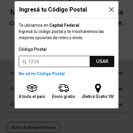
Ingresá tu Código Postal
No encontramos resultados para la
categoría "Bufandas" que buscaste.
Te ubicamos en
Capital Federal
.
Ingresá tu código postal y te mostraremos las
mejores opciones de retiro y envío.
Volver a la página de inicio
Código Postal
USAR
Institucional
No sé mi Código Postal
Ayuda
A todo el país
Envío gratis
¡Retirá Gratis YA!
Atención al Cliente
Botón de Arrepentimiento