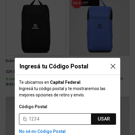
25% OFF
Botinero Topper Striker
Botinero Topper Striker
Ingresá tu Código Postal
Price reduced from
to
$29.999
$19.999
$26.999
25% OFF
6 cuotas con interés de $6.614
6 cuotas con interés de $4.409
Te ubicamos en
Capital Federal
.
Stock para retiro/envío
Stock para retiro/envío
Ingresá tu código postal y te mostraremos las
mejores opciones de retiro y envío.
Código Postal
USAR
No sé mi Código Postal