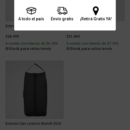
A todo el país
Envío gratis
¡Retirá Gratis YA!
Botinero Fútbol Atomik Shoes bag
Botinero Atomik Training
$28.999
$31.899
6 cuotas con interés de $6.394
6 cuotas con interés de $7.033
Stock para retiro/envío
Stock para retiro/envío
Botinero San Lorenzo Atomik 2026