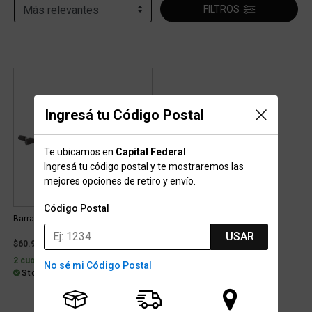
FILTROS
Ingresá tu Código Postal
Te ubicamos en
Capital Federal
.
Ingresá tu código postal y te mostraremos las
mejores opciones de retiro y envío.
Código Postal
Barra Dribbling Multi Training
USAR
$60.999
2 cuotas sin interés de $30.500
No sé mi Código Postal
Stock para retiro/envío