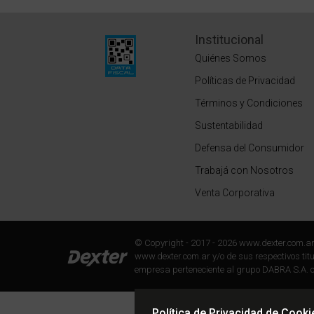
Institucional
Quiénes Somos
Políticas de Privacidad
Términos y Condiciones
Sustentabilidad
Defensa del Consumidor
Trabajá con Nosotros
Venta Corporativa
© Copyright - 2017 - 2026 www.dexter.com.a
www.dexter.com.ar y/o de sus respectivos titul
empresa perteneciente al grupo DABRA S.A. c
Política de Privacidad de Cooki