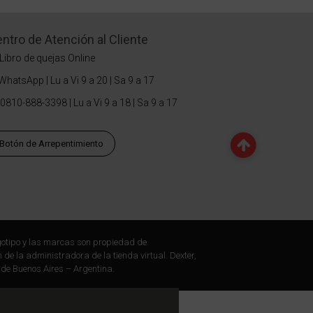
ntro de Atención al Cliente
Libro de quejas Online
WhatsApp | Lu a Vi 9 a 20 | Sa 9 a 17
0810-888-3398 | Lu a Vi 9 a 18 | Sa 9 a 17
Botón de Arrepentimiento
otipo y las marcas son propiedad de
 de la administradora de la tienda virtual. Dexter,
 de Buenos Aires – Argentina.