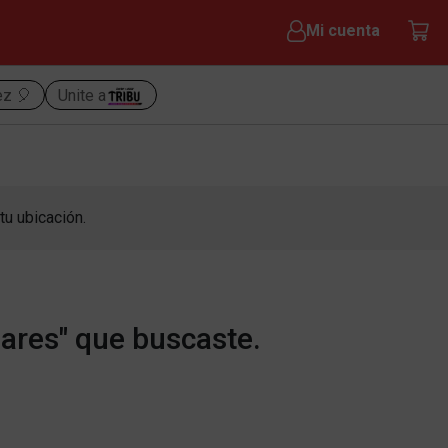
Mi cuenta
ez 🎈
Unite a
tu ubicación.
lares" que buscaste.