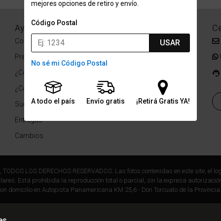
mejores opciones de retiro y envío.
Código Postal
Ayuda
Redes Sociales
Ce
Condiciones de pago
Facebook
USAR
Preguntas Frecuentes
Instagram
No sé mi Código Postal
¿Cómo comprar?
¿Cómo medir tu talle?
A todo el país
Envío gratis
¡Retirá Gratis YA!
Sucursales
Entregas
Cambios
r, TODOS LOS DERECHOS RESERVADOS. Las fotos contenidas en este site, el log
ares. Está prohibida la reproducción total o parcial, sin la expresa autorización
on domicilio en Autopista Panamericana KM 25,6 - Don Torcuato de la Provincia
es