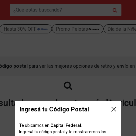
Hasta 30% OFF
Promo Pelotas
Día de la Niñ
ódigo postal
para ver las mejores opciones de retiro y envío en 
ltados para la categoría "Auricu
Ingresá tu Código Postal
Te ubicamos en
Capital Federal
.
Volver a la página de inicio
Ingresá tu código postal y te mostraremos las