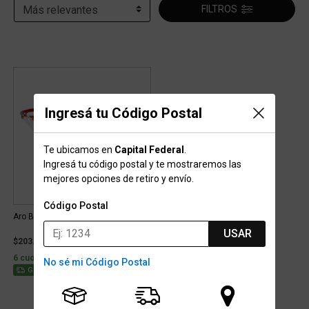
FILTROS
Ingresá tu Código Postal
Te ubicamos en
Capital Federal
.
Ingresá tu código postal y te mostraremos las
mejores opciones de retiro y envío.
Código Postal
Aro Básquet Spalding Standard
USAR
$203.999
6 cuotas sin interés de $34.000
No sé mi Código Postal
Stock para envío
Gratis