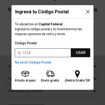
No encontramos resultados para la
Ingresá tu Código Postal
categoría "Antiempañantes" que
Te ubicamos en
Capital Federal
.
buscaste.
Ingresá tu código postal y te mostraremos las
mejores opciones de retiro y envío.
Código Postal
Volver a la página de inicio
USAR
No sé mi Código Postal
Institucional
Ayuda
A todo el país
Envío gratis
¡Retirá Gratis YA!
Atención al Cliente