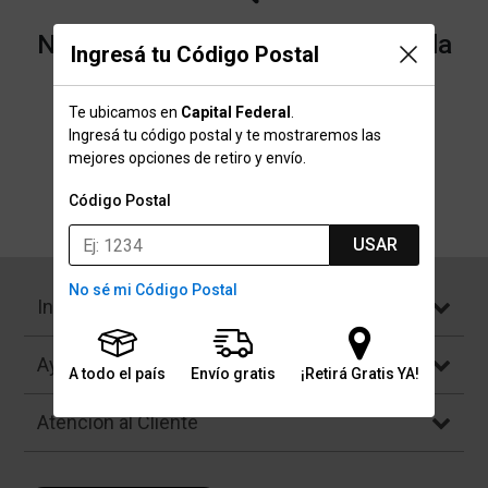
No encontramos resultados para la
Ingresá tu Código Postal
categoría "Anteojos de sol" que
Te ubicamos en
Capital Federal
.
buscaste.
Ingresá tu código postal y te mostraremos las
mejores opciones de retiro y envío.
Código Postal
Volver a la página de inicio
USAR
No sé mi Código Postal
Institucional
Ayuda
A todo el país
Envío gratis
¡Retirá Gratis YA!
Atención al Cliente