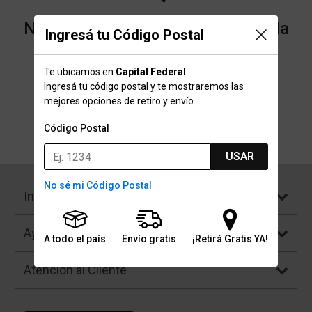
No encontramos resultados para la
Ingresá tu Código Postal
categoría "Almohadillas" que
Te ubicamos en
Capital Federal
.
buscaste.
Ingresá tu código postal y te mostraremos las
mejores opciones de retiro y envío.
Código Postal
Volver a la página de inicio
USAR
No sé mi Código Postal
Institucional
Ayuda
A todo el país
Envío gratis
¡Retirá Gratis YA!
Atención al Cliente