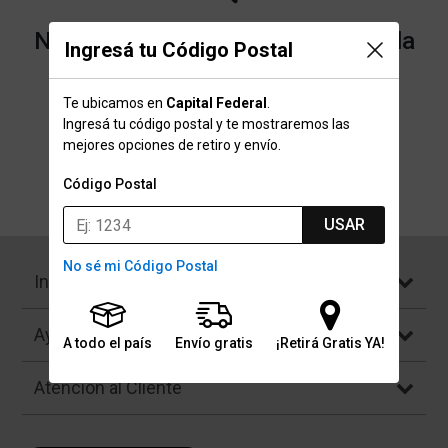
No encontramos resultados para la
Ingresá tu Código Postal
categoría "Tenis y Pádel" que
Te ubicamos en
Capital Federal
.
buscaste.
Ingresá tu código postal y te mostraremos las
mejores opciones de retiro y envío.
Código Postal
Volver a la página de inicio
USAR
No sé mi Código Postal
Institucional
Ayuda
A todo el país
Envío gratis
¡Retirá Gratis YA!
Atención al Cliente