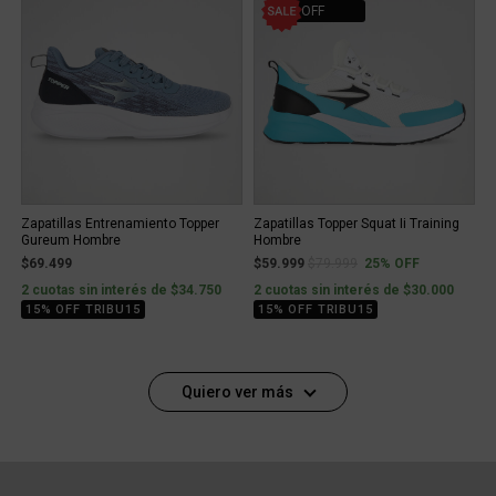
25% OFF
Zapatillas Entrenamiento Topper
Zapatillas Topper Squat Ii Training
Gureum Hombre
Hombre
Price reduced from
to
$69.499
$59.999
$79.999
25% OFF
2 cuotas sin interés de $34.750
2 cuotas sin interés de $30.000
15% OFF TRIBU15
15% OFF TRIBU15
Quiero ver más