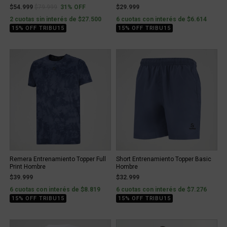
Price reduced from
to
$54.999
$79.999
31% OFF
$29.999
2 cuotas sin interés de $27.500
6 cuotas con interés de $6.614
15% OFF TRIBU15
15% OFF TRIBU15
Remera Entrenamiento Topper Full
Short Entrenamiento Topper Basic
Print Hombre
Hombre
$39.999
$32.999
6 cuotas con interés de $8.819
6 cuotas con interés de $7.276
15% OFF TRIBU15
15% OFF TRIBU15