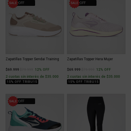
12% OFF
12% OFF
Zapatillas Topper Sendai Training
Zapatillas Topper Hera Mujer
Price reduced from
to
Price reduced from
to
$69.999
$79.999
12% OFF
$69.999
$79.999
12% OFF
2 cuotas sin interés de $35.000
2 cuotas sin interés de $35.000
15% OFF TRIBU15
15% OFF TRIBU15
18% OFF