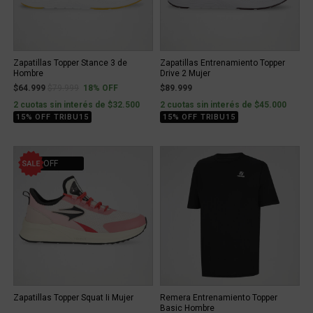
Zapatillas Topper Stance 3 de
Zapatillas Entrenamiento Topper
Hombre
Drive 2 Mujer
Price reduced from
to
$64.999
$79.999
18% OFF
$89.999
2 cuotas sin interés de $32.500
2 cuotas sin interés de $45.000
15% OFF TRIBU15
15% OFF TRIBU15
25% OFF
Zapatillas Topper Squat Ii Mujer
Remera Entrenamiento Topper
Basic Hombre