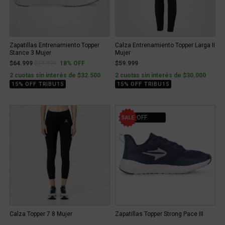
Zapatillas Entrenamiento Topper
Calza Entrenamiento Topper Larga II
Stance 3 Mujer
Mujer
Price reduced from
to
$64.999
$79.999
18% OFF
$59.999
2 cuotas sin interés de $32.500
2 cuotas sin interés de $30.000
15% OFF TRIBU15
15% OFF TRIBU15
36% OFF
Calza Topper 7 8 Mujer
Zapatillas Topper Strong Pace III