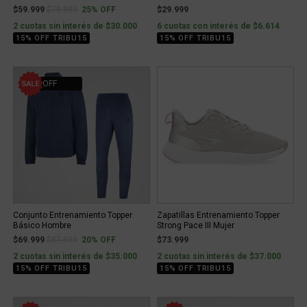
Price reduced from
to
$59.999
$79.999
25% OFF
$29.999
2 cuotas sin interés de $30.000
6 cuotas con interés de $6.614
15% OFF TRIBU15
15% OFF TRIBU15
20% OFF
Conjunto Entrenamiento Topper
Zapatillas Entrenamiento Topper
Básico Hombre
Strong Pace III Mujer
Price reduced from
to
$69.999
$87.999
20% OFF
$73.999
2 cuotas sin interés de $35.000
2 cuotas sin interés de $37.000
15% OFF TRIBU15
15% OFF TRIBU15