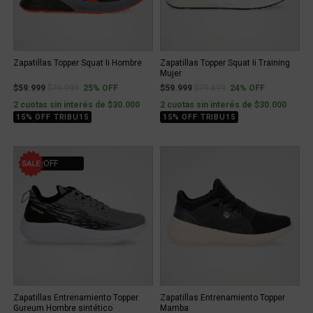
Zapatillas Topper Squat Ii Hombre
Zapatillas Topper Squat Ii Training
Mujer
Price reduced from
to
Price reduced from
to
$59.999
$79.999
25% OFF
$59.999
$79.899
24% OFF
2 cuotas sin interés de $30.000
2 cuotas sin interés de $30.000
15% OFF TRIBU15
15% OFF TRIBU15
13% OFF
Zapatillas Entrenamiento Topper
Zapatillas Entrenamiento Topper
Gureum Hombre sintético
Mamba