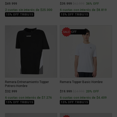
Price reduced from
to
$49.999
$39.999
$62.999
36% OFF
2 cuotas sin interés de $25.000
6 cuotas con interés de $8.819
15% OFF TRIBU15
15% OFF TRIBU15
20% OFF
Remera Entrenamiento Topper
Remera Topper Basic Hombre
Potrero Hombre
Price reduced from
to
$32.999
$19.999
$24.999
20% OFF
6 cuotas con interés de $7.276
6 cuotas con interés de $4.409
15% OFF TRIBU15
15% OFF TRIBU15