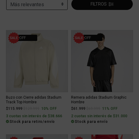
FILTROS
10% OFF
11% OFF
Buzo con Cierre adidas Stadium
Remera adidas Stadium Graphic
Track Top Hombre
Hombre
Price reduced from
to
Price reduced from
to
$115.999
$129.999
10% OFF
$61.999
$69.999
11% OFF
3 cuotas sin interés de $38.666
2 cuotas sin interés de $31.000
Stock para retiro/envío
Stock para envío