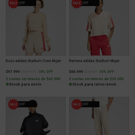
10% OFF
10% OFF
Buzo adidas Stadium Crew Mujer
Remera adidas Stadium Mujer
Price reduced from
to
Price reduced from
to
$97.999
$109.999
10% OFF
$66.999
$74.999
10% OFF
2 cuotas sin interés de $49.000
2 cuotas sin interés de $33.500
Stock para envío
Stock para retiro/envío
10% OFF
10% OFF