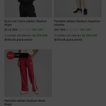
Buzo con Cierre adidas Stadium
Pantalón adidas Stadium Deportivo
Mujer
Hombre
Price reduced from
to
Price reduced from
to
$115.999
$129.999
10% OFF
$97.999
$109.999
10% OFF
3 cuotas sin interés de $38.666
2 cuotas sin interés de $49.000
Stock para envío
Stock para envío
10% OFF
Pantalón adidas Stadium Mesh
Mujer