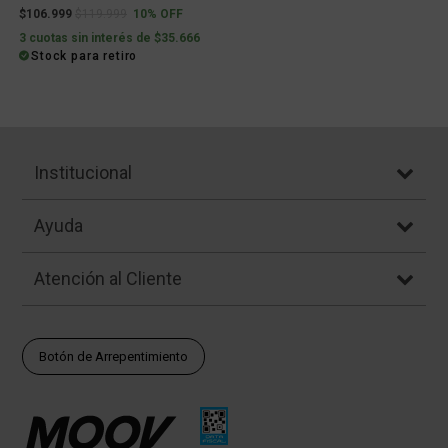
Price reduced from
to
$106.999
$119.999
10% OFF
3 cuotas sin interés de $35.666
Stock para retiro
Institucional
Ayuda
Atención al Cliente
Botón de Arrepentimiento