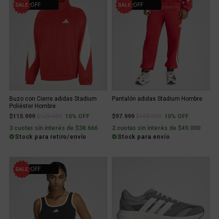
10% OFF
10% OFF
Buzo con Cierre adidas Stadium
Pantalón adidas Stadium Hombre
Poliéster Hombre
Price reduced from
to
Price reduced from
to
$115.999
$129.999
10% OFF
$97.999
$109.999
10% OFF
3 cuotas sin interés de $38.666
2 cuotas sin interés de $49.000
Stock para retiro/envío
Stock para envío
12% OFF