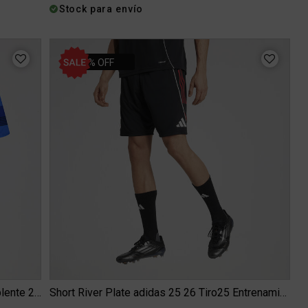
Stock para envío
34% OFF
Camiseta Boca Juniors adidas Tiro25 Suplente 25 26 Hombre
Short River Plate adidas 25 26 Tiro25 Entrenamiento Hombre