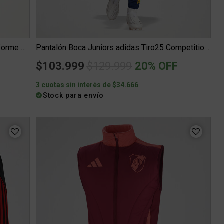
Camiseta Boca Juniors adidas Tercer Uniforme 25 26 Mujer
Pantalón Boca Juniors adidas Tiro25 Competition 25 26 Mujer
Price reduced from
to
$103.999
$129.999
20% OFF
3 cuotas sin interés de $34.666
Stock para envío