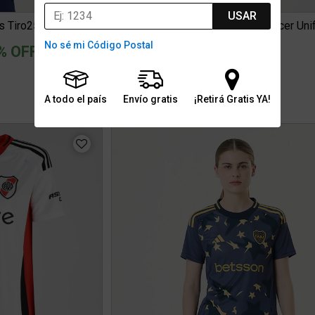
USAR
Camiseta adidas Boca Juniors Tiro25 Competition 25 26 Hombre
No sé mi Código Postal
ced from
% OFF
$99.999
0
3 cuotas sin interés de $33.333
Stock para envío
A todo el país
Envío gratis
¡Retirá Gratis YA!