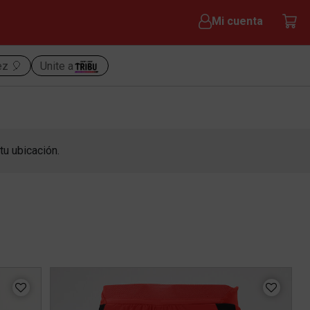
Mi cuenta
ez 🎈
Unite a
tu ubicación.