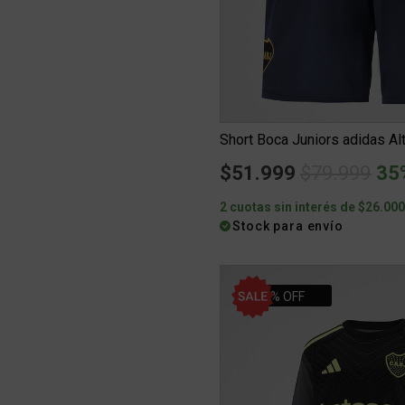
Price redu
to
$51.999
$79.999
35
2 cuotas sin interés de $26.00
Stock para envío
20% OFF