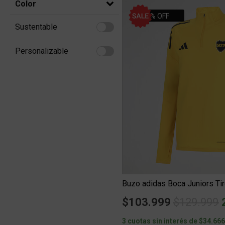
Color
20% OFF
Sustentable
Refine by Sustentable: Sustentable
Personalizable
Refine by Personalizable: Personalizable
Price red
t
$103.999
$129.999
3 cuotas sin interés de $34.66