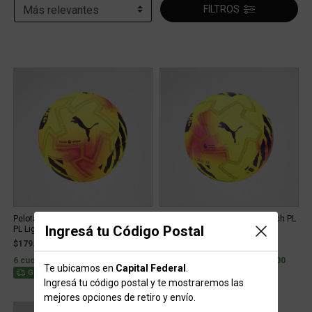
FILTROS
Pelota Fútbol Puma Orbita Ultimate
Pelota Fútbol Puma Orbita Match PL
Ingresá tu Código Postal
PL Lights Fifa Quality Pr...
Lights FIFA Quality
$179.999
$69.999
6 cuotas sin interés de $30.000
2 cuotas sin interés de $35.000
Te ubicamos en
Capital Federal
.
Stock para envío
Stock para envío
Gratis
Ingresá tu código postal y te mostraremos las
mejores opciones de retiro y envío.