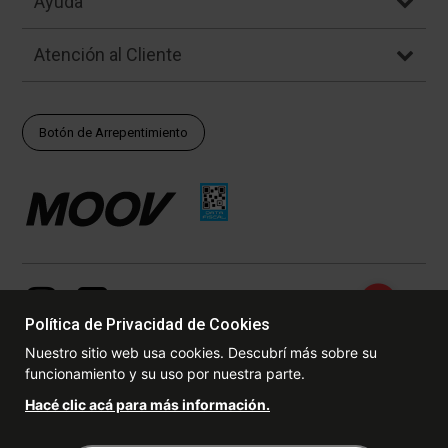
Ayuda
Atención al Cliente
Botón de Arrepentimiento
Política de Privacidad de Cookies
Nuestro sitio web usa cookies. Descubrí más sobre su
funcionamiento y su uso por nuestra parte.
© Copyright - 2017 - 2026 www.dexter.com.ar, TODOS LOS
Hacé clic acá para más información.
DERECHOS RESERVADOS. Las fotos contenidas en este site, el
logotipo y las marcas son propiedad de www.dexter.com.ar y/o de