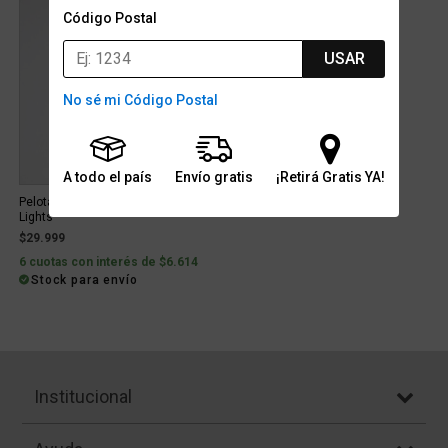
Código Postal
USAR
No sé mi Código Postal
A todo el país
Envío gratis
¡Retirá Gratis YA!
Pelota Mini Fútbol Puma Orbita PL
Lights
$29.999
6 cuotas con interés de $6.614
Stock para envío
Institucional