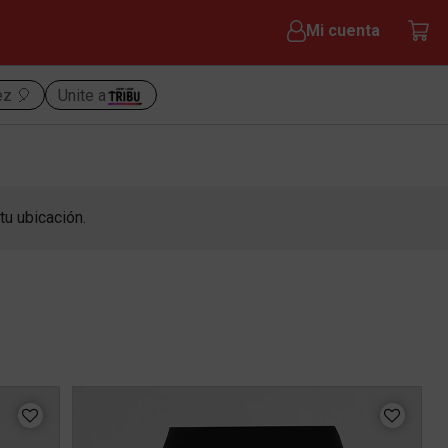
Mi cuenta
ez 🎈
Unite a
tu ubicación.