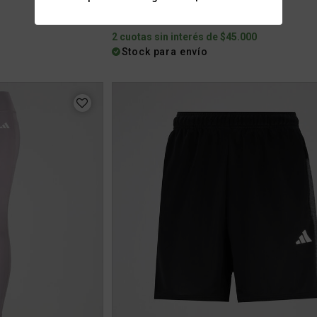
$89.999
3
2 cuotas sin interés de $45.000
Stock para envío