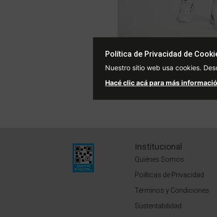
Short adidas Workout Hombr
Política de Privacidad de Cooki
Price redu
to
$66.999
$74.999
10
Nuestro sitio web usa cookies. Des
2 cuotas sin interés de $33.50
Hacé clic acá para más informació
Stock para envío
Institucional
Quiénes Somos
Políticas de Privacidad
Términos y Condiciones
Sustentabilidad