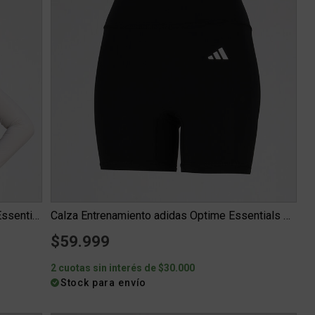
Remera Entrenamiento adidas PrimeLift Essentials Contour Muj...
Calza Entrenamiento adidas Optime Essentials Mujer
$59.999
2 cuotas sin interés de $30.000
Stock para envío