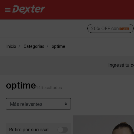
20% OFF con
Inicio
Categorías
optime
Ingresá tu
c
optime
14
Resultados
Retiro por sucursal
Refine by Retiro por sucursal: Retiro por sucursal