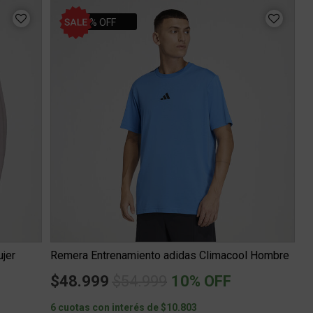
10% OFF
jer
Remera Entrenamiento adidas Climacool Hombre
Price reduced from
to
$48.999
$54.999
10% OFF
6 cuotas con interés de $10.803