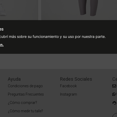
e
Calza adidas Optime Workout Mujer
es
ced from
% OFF
$89.999
cubrí más sobre su funcionamiento y su uso por nuestra parte.
0
2 cuotas sin interés de $45.000
n.
Stock para envío
Ayuda
Redes Sociales
Ce
Condiciones de pago
Facebook
Preguntas Frecuentes
Instagram
¿Cómo comprar?
¿Cómo medir tu talle?