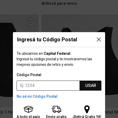
Stock para envío
Ingresá tu Código Postal
Te ubicamos en
Capital Federal
.
Ingresá tu código postal y te mostraremos las
mejores opciones de retiro y envío.
Código Postal
USAR
No sé mi Código Postal
 En 1 Hombre
Top adidas Optime Essentials Workout M
A todo el país
Envío gratis
¡Retirá Gratis YA!