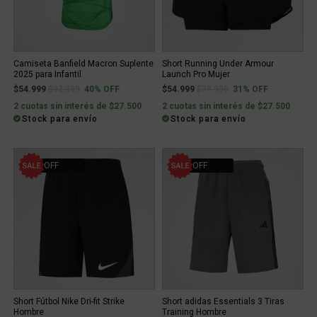
Camiseta Banfield Macron Suplente
Short Running Under Armour
2025 para Infantil
Launch Pro Mujer
Price reduced from
to
Price reduced from
to
$54.999
$92.399
40% OFF
$54.999
$79.999
31% OFF
2 cuotas sin interés de $27.500
2 cuotas sin interés de $27.500
Stock para envío
Stock para envío
31% OFF
21% OFF
Short Fútbol Nike Dri-fit Strike
Short adidas Essentials 3 Tiras
Hombre
Training Hombre