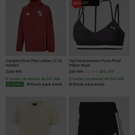
20% OFF
Campera River Plate adidas 25 26
Top Entrenamiento Puma Floral
Hombre
Ribbon Mujer
Price reduced from
to
$249.999
$49.999
$62.999
20% OFF
6 cuotas sin interés de $41.666
2 cuotas sin interés de $25.000
Stock para envío
Stock para envío
Gratis