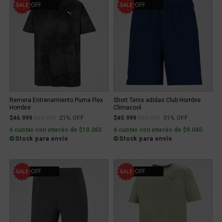
21% OFF
31% OFF
Remera Entrenamiento Puma Flex
Short Tenis adidas Club Hombre
Hombre
Climacool
Price reduced from
to
Price reduced from
to
$46.999
$59.999
21% OFF
$40.999
$59.999
31% OFF
6 cuotas con interés de $10.362
6 cuotas con interés de $9.040
Stock para envío
Stock para envío
31% OFF
30% OFF