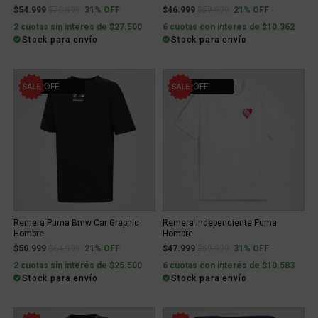
Price reduced from
to
Price reduced from
to
$54.999
$79.999
31% OFF
$46.999
$59.999
21% OFF
2 cuotas sin interés de $27.500
6 cuotas con interés de $10.362
Stock para envío
Stock para envío
21% OFF
31% OFF
Remera Puma Bmw Car Graphic
Remera Independiente Puma
Hombre
Hombre
Price reduced from
to
Price reduced from
to
$50.999
$64.999
21% OFF
$47.999
$69.999
31% OFF
2 cuotas sin interés de $25.500
6 cuotas con interés de $10.583
Stock para envío
Stock para envío