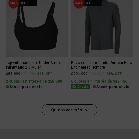
41% OFF
20% OFF
Top Entrenamiento Under Armour
Buzo con cierre Under Armour Halo
Infinity Mid 2.0 Mujer
Engineered Hombre
Price reduced from
to
Price reduced from
to
$55.999
$94.999
41% OFF
$294.999
$369.999
20% OFF
2 cuotas sin interés de $28.000
6 cuotas sin interés de $49.166
Stock para envío
Stock para envío
Gratis
Quiero ver más