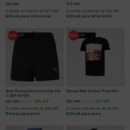
$94.999
$79.999
2 cuotas sin interés de $47.500
2 cuotas sin interés de $40.000
Stock para retiro/envío
Stock para retiro/envío
20% OFF
31% OFF
Short Running Puma Everyday Knit
Remera Nike Smores Photo Niño
3" Split Hombre
Price reduced from
to
Price reduced from
to
$51.999
$64.999
20% OFF
$23.999
$35.139
31% OFF
2 cuotas sin interés de $26.000
6 cuotas con interés de $5.291
Stock para envío
Stock para envío