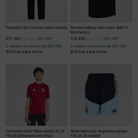
Pantalón Fila Comfort Letter Hombre
Remera adidas Mercedes AMG F1
Mechanics
Price reduced from
to
Price reduced from
to
$77.309
$85.899
10% OFF
$74.999
$149.999
50% OFF
2 cuotas sin interés de $38.654
2 cuotas sin interés de $37.500
Stock para envío
Stock para envío
Camiseta River Plate adidas 25 26
Short Selección Argentina adidas
Tiro25 Entrenamiento Infan...
Tiro 25 26 Infantil