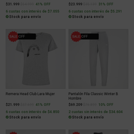
Price reduced from
to
Price reduced from
to
$31.999
$54.999
41% OFF
$23.999
$35.139
31% OFF
6 cuotas con interés de $7.055
6 cuotas con interés de $5.291
Stock para envío
Stock para envío
41% OFF
10% OFF
Remera Head Club Lara Mujer
Pantalón Fila Classic Winter B
Hombre
Price reduced from
to
Price reduced from
to
$21.999
$37.699
41% OFF
$69.209
$76.899
10% OFF
6 cuotas con interés de $4.850
2 cuotas sin interés de $34.604
Stock para envío
Stock para envío