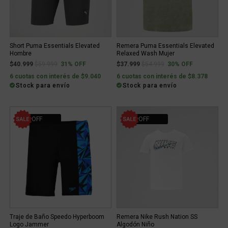
Short Puma Essentials Elevated
Remera Puma Essentials Elevated
Hombre
Relaxed Wash Mujer
Price reduced from
to
Price reduced from
to
$40.999
$59.999
31% OFF
$37.999
$54.999
30% OFF
6 cuotas con interés de $9.040
6 cuotas con interés de $8.378
Stock para envío
Stock para envío
41% OFF
31% OFF
Traje de Baño Speedo Hyperboom
Remera Nike Rush Nation SS
Logo Jammer
Algodón Niño