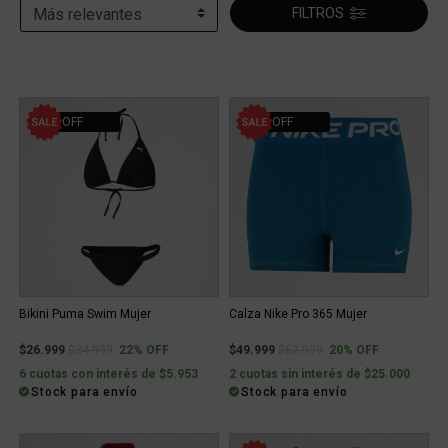
FILTROS
22% OFF
20% OFF
Bikini Puma Swim Mujer
Calza Nike Pro 365 Mujer
Price reduced from
to
Price reduced from
to
$26.999
$34.999
22% OFF
$49.999
$62.999
20% OFF
6 cuotas con interés de $5.953
2 cuotas sin interés de $25.000
Stock para envío
Stock para envío