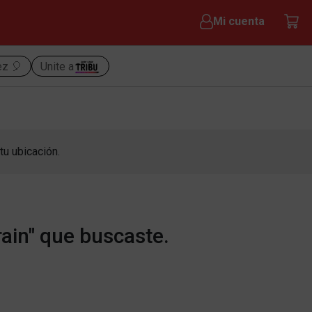
Mi cuenta
ez 🎈
Unite a
tu ubicación.
ain" que buscaste.