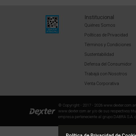
Institucional
Quiénes Somos
Políticas de Privacidad
Términos y Condiciones
Sustentabilidad
Defensa del Consumidor
Trabajá con Nosotros
Venta Corporativa
© Copyright - 2017 - 2026 www.dexter.com.a
www.dexter.com.ar y/o de sus respectivos titul
empresa perteneciente al grupo DABRA S.A. c
Política de Privacidad de Cooki