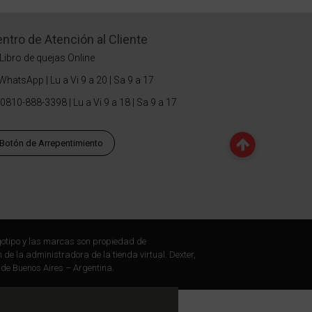
ntro de Atención al Cliente
Libro de quejas Online
WhatsApp | Lu a Vi 9 a 20 | Sa 9 a 17
0810-888-3398 | Lu a Vi 9 a 18 | Sa 9 a 17
Botón de Arrepentimiento
otipo y las marcas son propiedad de
 de la administradora de la tienda virtual. Dexter,
 de Buenos Aires – Argentina.