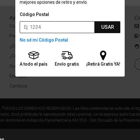
mejores opciones de retiro y envío.
Código Postal
Ayuda
Redes Sociales
Ce
Condiciones de pago
Facebook
USAR
Preguntas Frecuentes
Instagram
No sé mi Código Postal
¿Cómo comprar?
¿Cómo medir tu talle?
A todo el país
Envío gratis
¡Retirá Gratis YA!
Sucursales
Entregas
Cambios
r, TODOS LOS DERECHOS RESERVADOS. Las fotos contenidas en este site, el log
ares. Está prohibida la reproducción total o parcial, sin la expresa autorización
on domicilio en Autopista Panamericana KM 25,6 - Don Torcuato de la Provincia
es