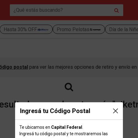
Hasta 30% OFF
Promo Pelotas
Día de la Niñ
ódigo postal
para ver las mejores opciones de retiro y envío en 
sultados para la categoría "niketr
Ingresá tu Código Postal
Te ubicamos en
Capital Federal
.
Volver a la página de inicio
Ingresá tu código postal y te mostraremos las