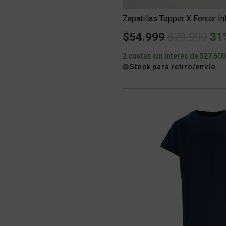
Zapatillas Topper X Forcer Inf
Price redu
to
$54.999
$79.999
31
2 cuotas sin interés de $27.50
Stock para retiro/envío