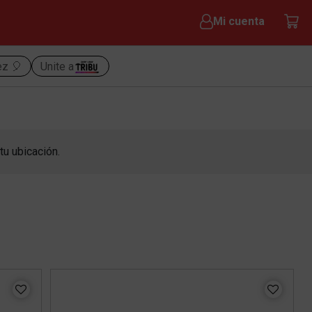
Mi cuenta
ez 🎈
Unite a
tu ubicación.