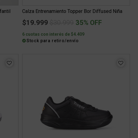
antil
Calza Entrenamiento Topper Bor Diffused Niña
Price reduced from
to
$19.999
$30.999
35% OFF
6 cuotas con interés de $4.409
Stock para retiro/envío