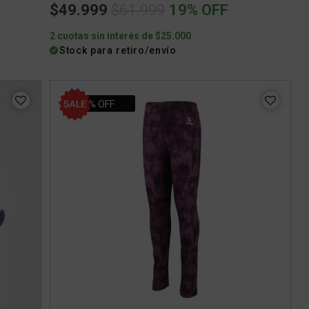
Price reduced from
to
$49.999
$61.999
19% OFF
2 cuotas sin interés de $25.000
Stock para retiro/envío
35% OFF