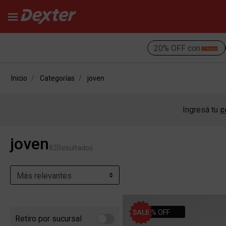
20% OFF con
Inicio
Categorías
joven
Ingresá tu
c
joven
82
Resultados
34% OFF
Retiro por sucursal
Refine by Retiro por sucursal: Retiro por sucursal