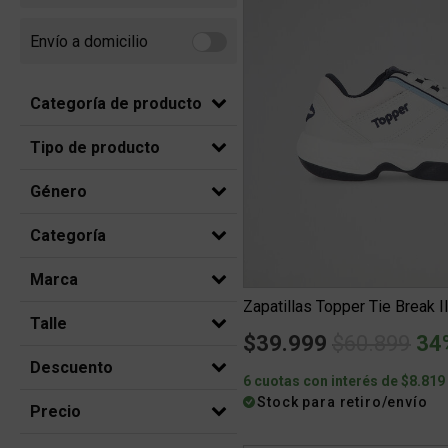
Envío a domicilio
Refine by Envío a domicilio: Envio a domicilio
Categoría de producto
Tipo de producto
Género
Categoría
Marca
Zapatillas Topper Tie Break I
Talle
Price redu
to
$39.999
$60.899
34
Descuento
6 cuotas con interés de $8.819
Stock para retiro/envío
Precio