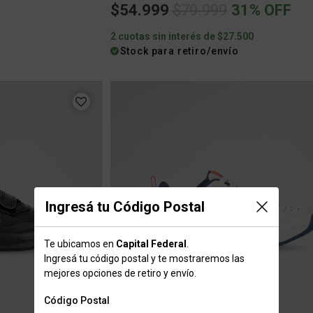
Price reduced from
to
$54.999
$79.999
31% OFF
0
2 cuotas sin interés de $27.500
Stock para retiro/envío
Ingresá tu Código Postal
Te ubicamos en
Capital Federal
.
Ingresá tu código postal y te mostraremos las
mejores opciones de retiro y envío.
Código Postal