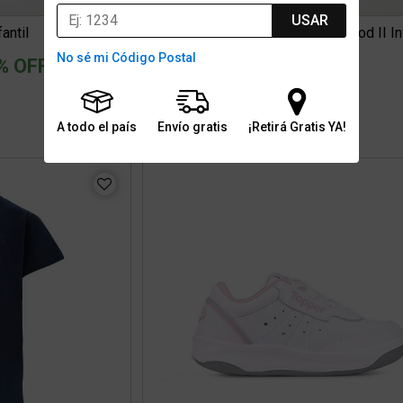
USAR
antil
Zapatillas Entrenamiento Topper Rod II Inf
No sé mi Código Postal
ced from
% OFF
$52.999
0
2 cuotas sin interés de $26.500
Stock para retiro/envío
A todo el país
Envío gratis
¡Retirá Gratis YA!