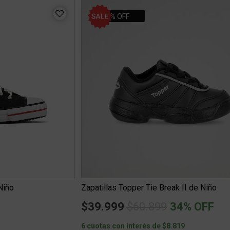
34% OFF
Niño
Zapatillas Topper Tie Break II de Niño
Price reduced from
to
$39.999
$60.899
34% OFF
0
6 cuotas con interés de $8.819