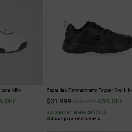
I para Niño
Zapatillas Entrenamiento Topper Rod II Inf
ced from
Price reduced from
to
% OFF
$31.999
$56.999
43% OFF
6 cuotas con interés de $7.055
Stock para retiro/envío