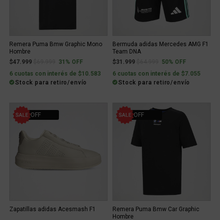
Remera Puma Bmw Graphic Mono
Bermuda adidas Mercedes AMG F1
Hombre
Team DNA
Price reduced from
to
Price reduced from
to
$47.999
$69.999
31% OFF
$31.999
$64.999
50% OFF
6 cuotas con interés de $10.583
6 cuotas con interés de $7.055
Stock para retiro/envío
Stock para retiro/envío
50% OFF
21% OFF
Zapatillas adidas Acesmash F1
Remera Puma Bmw Car Graphic
Hombre