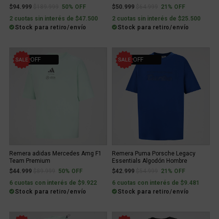
Price reduced from
to
Price reduced from
to
$94.999
$189.999
50% OFF
$50.999
$64.999
21% OFF
2 cuotas sin interés de $47.500
2 cuotas sin interés de $25.500
Stock para retiro/envío
Stock para retiro/envío
50% OFF
21% OFF
Remera adidas Mercedes Amg F1
Remera Puma Porsche Legacy
Team Premium
Essentials Algodón Hombre
Price reduced from
to
Price reduced from
to
$44.999
$89.999
50% OFF
$42.999
$54.999
21% OFF
6 cuotas con interés de $9.922
6 cuotas con interés de $9.481
Stock para retiro/envío
Stock para retiro/envío