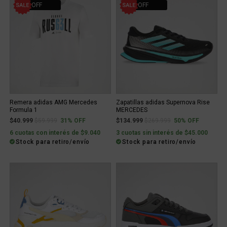
31% OFF
50% OFF
Remera adidas AMG Mercedes
Zapatillas adidas Supernova Rise
Formula 1
MERCEDES
Price reduced from
to
Price reduced from
to
$40.999
$59.999
31% OFF
$134.999
$269.999
50% OFF
6 cuotas con interés de $9.040
3 cuotas sin interés de $45.000
Stock para retiro/envío
Stock para retiro/envío