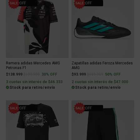
30% OFF
50% OFF
Remera adidas Mercedes AMG
Zapatillas adidas Feroza Mercedes
Petronas F1
AMG
Price reduced from
to
Price reduced from
to
$138.999
$199.999
30% OFF
$93.999
$189.999
50% OFF
3 cuotas sin interés de $46.333
2 cuotas sin interés de $47.000
Stock para retiro/envío
Stock para retiro/envío
31% OFF
50% OFF