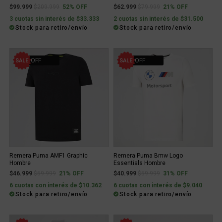
Price reduced from
to
Price reduced from
to
$99.999
$209.999
52% OFF
$62.999
$79.999
21% OFF
3 cuotas sin interés de $33.333
2 cuotas sin interés de $31.500
Stock para retiro/envío
Stock para retiro/envío
21% OFF
31% OFF
Remera Puma AMF1 Graphic
Remera Puma Bmw Logo
Hombre
Essentials Hombre
Price reduced from
to
Price reduced from
to
$46.999
$59.999
21% OFF
$40.999
$59.999
31% OFF
6 cuotas con interés de $10.362
6 cuotas con interés de $9.040
Stock para retiro/envío
Stock para retiro/envío