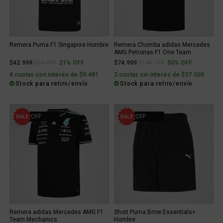
Remera Puma F1 Singapore Hombre
Remera Chomba adidas Mercedes
AMG Petronas F1 One Team
Price reduced from
to
Price reduced from
to
$42.999
$54.999
21% OFF
$74.999
$149.999
50% OFF
6 cuotas con interés de $9.481
2 cuotas sin interés de $37.500
Stock para retiro/envío
Stock para retiro/envío
52% OFF
21% OFF
Remera adidas Mercedes AMG F1
Short Puma Bmw Essentials+
Team Mechanics
Hombre