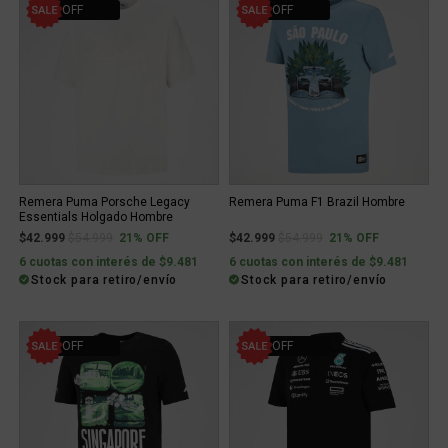
21% OFF
21% OFF
Remera Puma Porsche Legacy
Remera Puma F1 Brazil Hombre
Essentials Holgado Hombre
Price reduced from
to
Price reduced from
to
$42.999
$54.999
21% OFF
$42.999
$54.999
21% OFF
6 cuotas con interés de $9.481
6 cuotas con interés de $9.481
Stock para retiro/envío
Stock para retiro/envío
21% OFF
50% OFF