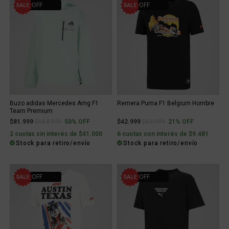
50% OFF
21% OFF
Buzo adidas Mercedes Amg F1
Remera Puma F1 Belgium Hombre
Team Premium
Price reduced from
to
Price reduced from
to
$81.999
$164.999
50% OFF
$42.999
$54.999
21% OFF
2 cuotas sin interés de $41.000
6 cuotas con interés de $9.481
Stock para retiro/envío
Stock para retiro/envío
21% OFF
21% OFF