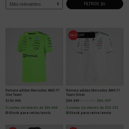
FILTROS
50% OFF
Remera adidas Mercedes AMG F1
Remera adidas Mercedes AMG F1
One Team
Team Driver
Price reduced from
to
$139.999
$99.999
$199.999
50% OFF
3 cuotas sin interés de $46.666
3 cuotas sin interés de $33.333
Stock para retiro/envío
Stock para retiro/envío