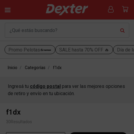
Promo Pelotas
SALE hasta 70% OFF 🔥
Día de l
Inicio
Categorías
f1dx
Ingresá tu
código postal
para ver las mejores opciones
de retiro y envío en tu ubicación.
f1dx
30
Resultados