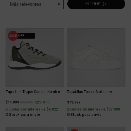
FILTROS
52% OFF
Zapatillas Topper Candun Hombre
Zapatillas Topper Araka Low
Price reduced from
to
$44.999
$93.999
52% OFF
$73.999
6 cuotas con interés de $9.922
2 cuotas sin interés de $37.000
Stock para envío
Stock para envío