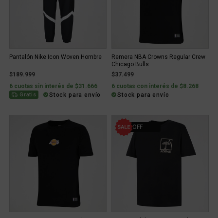
Pantalón Nike Icon Woven Hombre
Remera NBA Crowns Regular Crew
Chicago Bulls
$189.999
$37.499
6 cuotas sin interés de $31.666
6 cuotas con interés de $8.268
Stock para envío
Stock para envío
Gratis
11% OFF