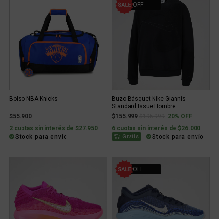
20% OFF
Bolso NBA Knicks
Buzo Básquet Nike Giannis
Standard Issue Hombre
Price reduced from
to
$55.900
$155.999
$195.999
20% OFF
2 cuotas sin interés de $27.950
6 cuotas sin interés de $26.000
Stock para envío
Stock para envío
Gratis
30% OFF