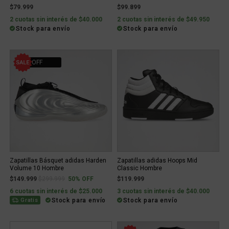
$79.999
$99.899
2 cuotas sin interés de $40.000
2 cuotas sin interés de $49.950
Stock para envío
Stock para envío
50% OFF
Zapatillas Básquet adidas Harden
Zapatillas adidas Hoops Mid
Volume 10 Hombre
Classic Hombre
Price reduced from
to
$149.999
$299.999
50% OFF
$119.999
6 cuotas sin interés de $25.000
3 cuotas sin interés de $40.000
Stock para envío
Stock para envío
Gratis