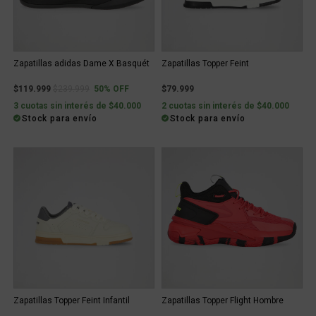
Zapatillas adidas Dame X Basquét
Zapatillas Topper Feint
Price reduced from
to
$119.999
$239.999
50% OFF
$79.999
3 cuotas sin interés de $40.000
2 cuotas sin interés de $40.000
Stock para envío
Stock para envío
Zapatillas Topper Feint Infantil
Zapatillas Topper Flight Hombre