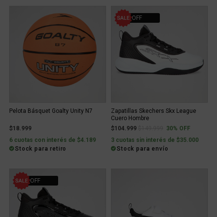
30% OFF
Pelota Básquet Goalty Unity N7
Zapatillas Skechers Skx League
Cuero Hombre
Price reduced from
to
$18.999
$104.999
$149.999
30% OFF
6 cuotas con interés de $4.189
3 cuotas sin interés de $35.000
Stock para retiro
Stock para envío
30% OFF