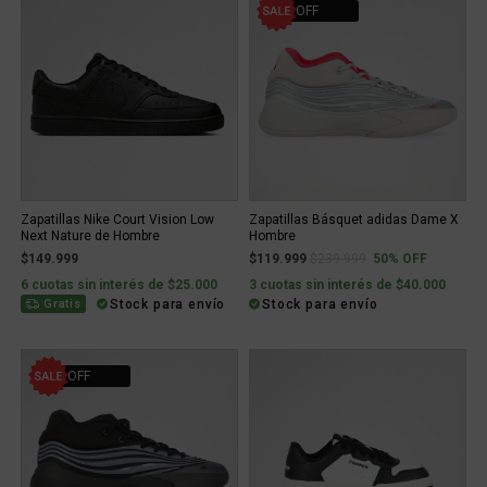
50% OFF
Zapatillas Nike Court Vision Low
Zapatillas Básquet adidas Dame X
Next Nature de Hombre
Hombre
Price reduced from
to
$149.999
$119.999
$239.999
50% OFF
6 cuotas sin interés de $25.000
3 cuotas sin interés de $40.000
Stock para envío
Stock para envío
Gratis
50% OFF