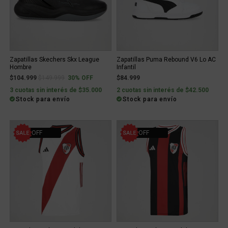
Zapatillas Skechers Skx League
Zapatillas Puma Rebound V6 Lo AC
Hombre
Infantil
Price reduced from
to
$104.999
$149.999
30% OFF
$84.999
3 cuotas sin interés de $35.000
2 cuotas sin interés de $42.500
Stock para envío
Stock para envío
40% OFF
40% OFF