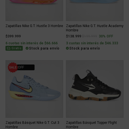
Zapatillas Nike G.T. Hustle 3 Hombre
Zapatillas Nike G.T. Hustle Academy
Hombre
Price reduced from
to
$399.999
$138.999
$199.999
30% OFF
6 cuotas sin interés de $66.666
3 cuotas sin interés de $46.333
Stock para envío
Stock para envío
Gratis
20% OFF
Zapatillas Básquet Nike G.T. Cut 3
Zapatillas Básquet Topper Flight
Hombre
Hombre