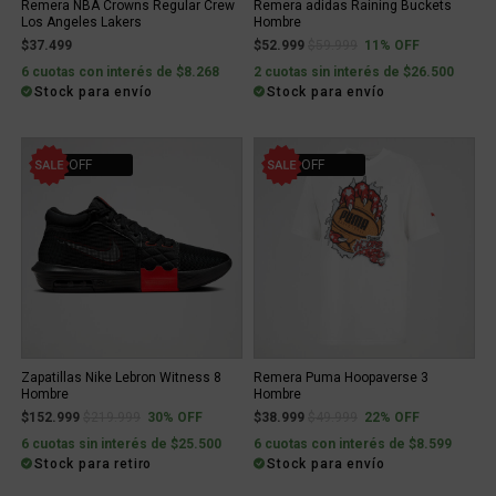
Remera NBA Crowns Regular Crew
Remera adidas Raining Buckets
Los Angeles Lakers
Hombre
Price reduced from
to
$37.499
$52.999
$59.999
11% OFF
6 cuotas con interés de $8.268
2 cuotas sin interés de $26.500
Stock para envío
Stock para envío
30% OFF
22% OFF
Zapatillas Nike Lebron Witness 8
Remera Puma Hoopaverse 3
Hombre
Hombre
Price reduced from
to
Price reduced from
to
$152.999
$219.999
30% OFF
$38.999
$49.999
22% OFF
6 cuotas sin interés de $25.500
6 cuotas con interés de $8.599
Stock para retiro
Stock para envío