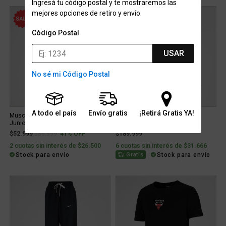
Ingresá tu código postal y te mostraremos las
mejores opciones de retiro y envío.
41% OFF
Código Postal
USAR
No sé mi Código Postal
A todo el país
Envío gratis
¡Retirá Gratis YA!
Musculosa Básquet adidas Boca
Campera Nike Icon poliéster
Juniors Titular 24 25 Hombre
Hombre
Price reduced from
to
$52.999
$89.999
41% OFF
$189.999
2 cuotas sin interés de $26.500
6 cuotas sin interés de $31.666
Stock para envío
Stock para envío
Gratis