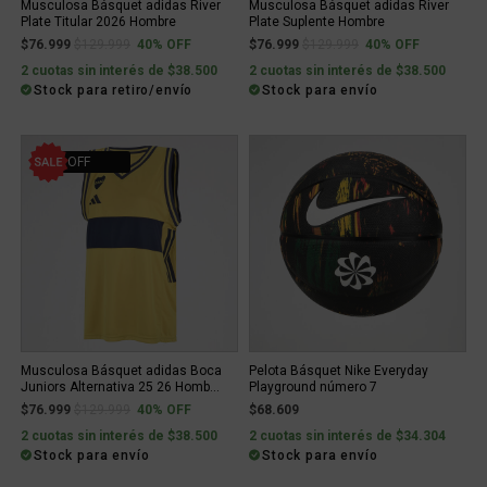
Musculosa Básquet adidas River
Musculosa Básquet adidas River
Plate Titular 2026 Hombre
Plate Suplente Hombre
Price reduced from
to
Price reduced from
to
$76.999
$129.999
40% OFF
$76.999
$129.999
40% OFF
2 cuotas sin interés de $38.500
2 cuotas sin interés de $38.500
Stock para retiro/envío
Stock para envío
40% OFF
Musculosa Básquet adidas Boca
Pelota Básquet Nike Everyday
Juniors Alternativa 25 26 Homb...
Playground número 7
Price reduced from
to
$76.999
$129.999
40% OFF
$68.609
2 cuotas sin interés de $38.500
2 cuotas sin interés de $34.304
Stock para envío
Stock para envío