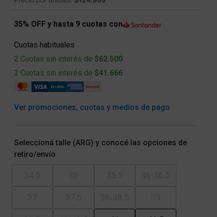
35% OFF y hasta 9 cuotas con
Cuotas habituales
2 Cuotas sin interés de
$62.500
3 Cuotas sin interés de
$41.666
Ver promociones, cuotas y medios de pago
Seleccioná talle (ARG) y conocé las opciones de
retiro/envío
34.5
35
35.5
36-36.5
37
37.5
38-38.5
39