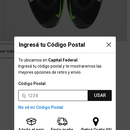
Ingresá tu Código Postal
 ver más
Te ubicamos en
Capital Federal
.
Ingresá tu código postal y te mostraremos las
mejores opciones de retiro y envío.
Código Postal
USAR
No sé mi Código Postal
A todo el país
Envío gratis
¡Retirá Gratis YA!