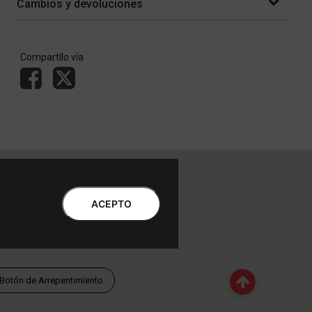
Cambios y devoluciones
Compartílo vía
ntro de Atención al Cliente
Libro de quejas Online
ACEPTO
WhatsApp | Lu a Vi 9 a 20 | Sa 9 a 17
0810-888-3398 | Lu a Vi 9 a 18 | Sa 9 a 17
Botón de Arrepentimiento