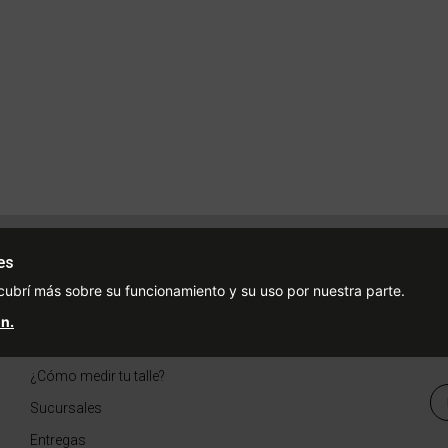
Ayuda
Redes Sociales
Ce
es
Condiciones de pago
Facebook
cubrí más sobre su funcionamiento y su uso por nuestra parte.
Preguntas Frecuentes
Instagram
n.
¿Cómo comprar?
¿Cómo medir tu talle?
Sucursales
Entregas