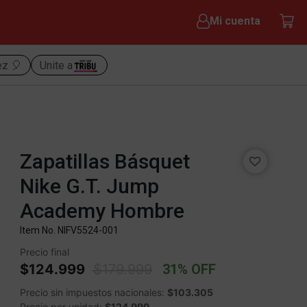
Mi cuenta
ez 🎈
Unite a
Zapatillas Básquet
Nike G.T. Jump
Academy Hombre
Item No.
NIFV5524-001
Precio final
Price reduced from
to
$124.999
$179.999
31% OFF
Precio sin impuestos nacionales:
$103.305
Precio por unidad:
$124.999