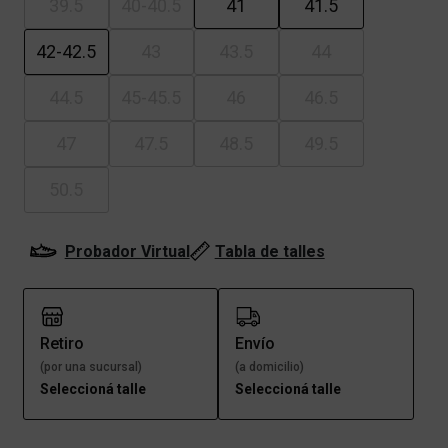
39.5
40-40.5
41
41.5
42-42.5
43
43.5
44
44.5
45-45.5
46
46.5
47
47.5
48.5
49.5
50.5
Probador Virtual
Tabla de talles
Retiro
Envío
(por una sucursal)
(a domicilio)
Seleccioná talle
Seleccioná talle